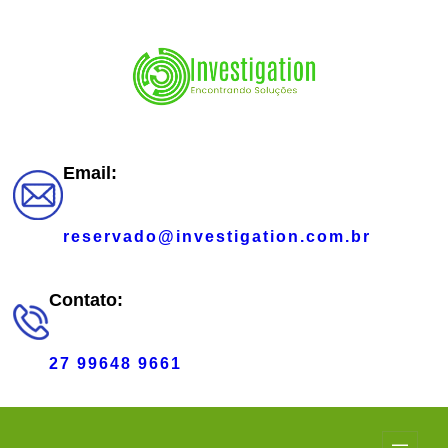
Pular
para
o
conteúdo
Email:
reservado@investigation.com.br
Contato:
27 99648 9661