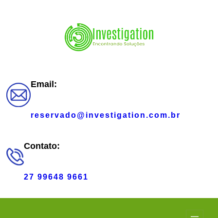
Pular
para
o
conteúdo
Email:
reservado@investigation.com.br
Contato:
27 99648 9661